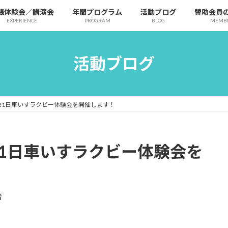
張体験会／講演会
年間プログラム
活動ブログ
賛助会員
EXPERIENCE
PROGRAM
BLOG
MEMB
活動ブログ
21日車いすラクビー体験会を開催します！
21日車いすラクビー体験会を
者