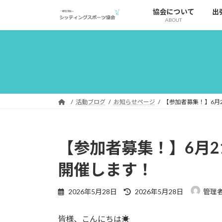
コ
ナ
協会について
出
ン
ビ
ABOUT
テ
ゲ
ン
ー
ツ
シ
へ
ョ
ス
ン
キ
に
ッ
移
活動ブログ
お知らせページ
【参加者募集！】6月
プ
動
【参加者募集！】6月
開催します！
最
2026年5月28日
2026年5月28日
管理
終
更
皆様、こんにちは☀
新