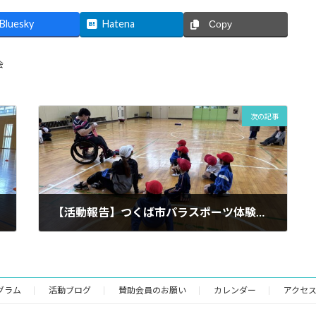
Bluesky
Hatena
Copy
会
次の記事
【活動報告】つくば市パラスポーツ体験出前教室 つくば市立栗原小学校・香取台小学校！
2026年6月18日
グラム
活動ブログ
賛助会員のお願い
カレンダー
アクセ