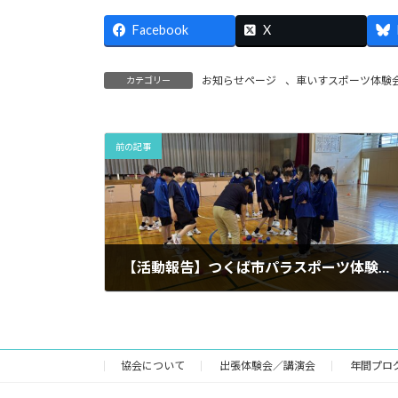
Facebook
X
お知らせページ
、
車いすスポーツ体験
カテゴリー
前の記事
【活動報告】つくば市パラスポーツ体験出前教室 つくば市立手代木中学校！
2026年5月22日
協会について
出張体験会／講演会
年間プロ